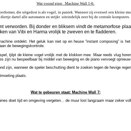
Wat vooraf ging: Machine Wall 1-6:
 performer, die uitgedost is als vogel, in paniek. Wanneer zij evenwel een klein
diertje dartel alle automaten en strijkt uiteindelijk neer bij de centrale komputers.
ment verworden. Bij donder en bliksem vindt de metamorfose pla
lken van Vibi en Harma vrolijk te zweven en te fladderen.
chine ontdekt. Het geluk kan niet op en heuse “instant composing” is het g
r aan de bewegingskontrole.
’s spel, tjilpt de kleine vogel vrolijk met de klokken mee. Maar reeds vlug h
les zijn nu bespeelbaar bij middel van beweging en de piano vervoegt opnieuw 
ond zijn, wanneer de speler beschutting dient te zoeken tegen de hevige rege
tmoeting plaats.
Wat te gebeuren staat: Machine Wall 7:
es doet tijd en omgeving vergeten... de muur lost langzaam maar zeker voll