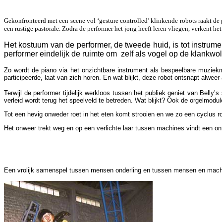
Gekonfronteerd met een scene vol ‘gesture controlled’ klinkende robots raakt de
een rustige pastorale. Zodra de performer het jong heeft leren vliegen, verkent het 
Het kostuum van de performer, de tweede huid, is tot instru
performer eindelijk de ruimte om zelf als vogel op de klankwo
Zo wordt de piano via het onzichtbare instrument als bespeelbare muziekma
participeerde, laat van zich horen. En wat blijkt, deze robot ontsnapt alwee
Terwijl de performer tijdelijk werkloos tussen het publiek geniet van Belly
verleid wordt terug het speelveld te betreden. Wat blijkt? Ook de orgelmodu
Tot een hevig onweder roet in het eten komt strooien en we zo een cyclus r
Het onweer trekt weg en op een verlichte laar tussen machines vindt een on
Een vrolijk samenspel tussen mensen onderling en tussen mensen en machin