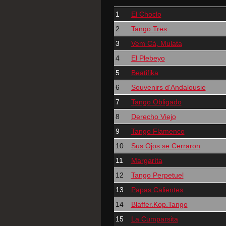
1
El Choclo
2
Tango Tres
3
Vem Cá, Mulata
4
El Plebeyo
5
Beatifika
6
Souvenirs d'Andalousie
7
Tango Obligado
8
Derecho Viejo
9
Tango Flamenco
10
Sus Ojos se Cerraron
11
Margaríta
12
Tango Perpetuel
13
Papas Calientes
14
Blaffer.Kop.Tango
15
La Cumparsita