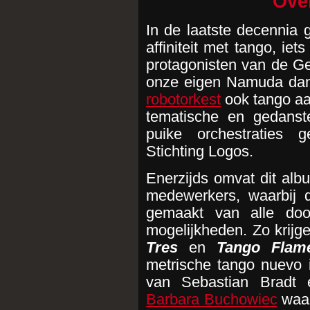
Ove
In de laatste decennia 
affiniteit met tango, i
protagonisten van de Ge
onze eigen Namuda dans
robotorkest
ook tango aa
tematische en gedans
puike orchestraties
Stichting Logos.
Enerzijds omvat dit alb
medewerkers, waarbij 
gemaakt van alle doo
mogelijkheden. Zo krijg
Tres
en
Tango Flam
metrische tango nuevo
van Sebastian Bradt 
Barbara Buchowiec
waari