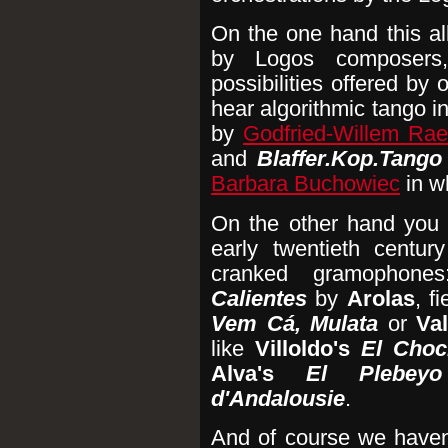
On the one hand this al
by Logos composers,
possibilities offered by 
hear algorithmic tango i
by
Godfried-Willem Ra
and
Blaffer.Kop.Tango
Barbara Buchowiec
in wh
On the other hand you w
early twentieth centu
cranked gramophon
Calientes
by
Arolas
, f
Vem Cá, Mulata
or
Va
like
Villoldo's
El Choc
Alva's
El Plebeyo
d'Andalousie
.
And of course we haven'