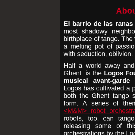
Abou
El barrio de las ranas
most shadowy neighbo
birthplace of tango. The
a melting pot of passio
with seduction, oblivion
Half a world away and 
Ghent: is the
Logos Fou
musical avant-garde
Logos has cultivated a pa
both the Ghent tango
form. A series of the
<M&M> robot orchestr
robots, too, can tango
releasing some of t
orchestrations by the Lo