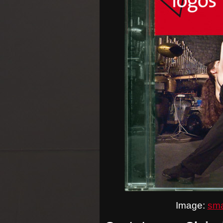
Image:
sma