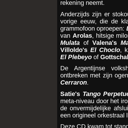
rekening neemt.
Anderzijds zijn er stoko
vorige eeuw, die de k
grammofoon oproepen:
van
Arolas
, hitsige mil
Mulata
of
Valena's
Ma
Villoldo's
El Choclo
, 
El Plebeyo
of
Gottschal
De Argentijnse volk
ontbreken met zijn ogen
Cerraron
.
Satie's
Tango Perpetu
meta-niveau door het iro
de onvermijdelijke afslu
een origineel orkestraal 
Deze CD kwam tot stand