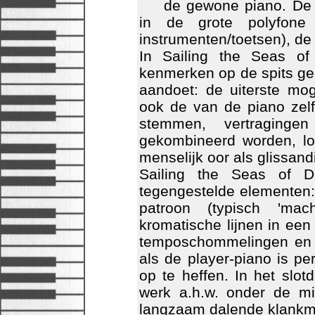
de gewone piano. De e
in de grote polyfone
instrumenten/toetsen), de
In Sailing the Seas o
kenmerken op de spits ged
aandoet: de uiterste mo
ook de van de piano zelf
stemmen, vertraginge
gekombineerd worden, lo
menselijk oor als glissa
Sailing the Seas of D
tegengestelde elementen: 
patroon (typisch 'mac
kromatische lijnen in een 
temposchommelingen en r
als de player-piano is pe
op te heffen. In het slo
werk a.h.w. onder de mi
langzaam dalende klankm