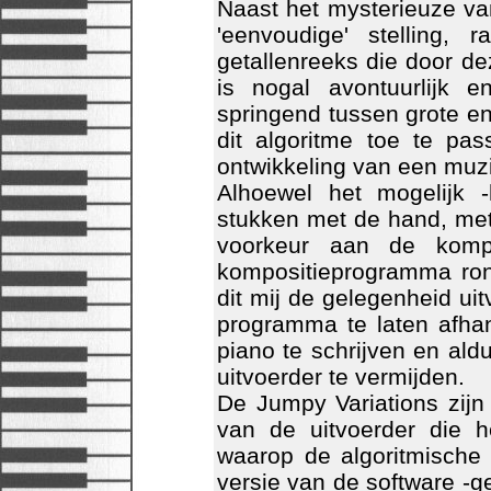
Naast het mysterieuze va
'eenvoudige' stelling,
getallenreeks die door d
is nogal avontuurlijk 
springend tussen grote en
dit algoritme toe te p
ontwikkeling van een muzi
Alhoewel het mogelijk 
stukken met de hand, met
voorkeur aan de kompu
kompositieprogramma ron
dit mij de gelegenheid ui
programma te laten afhan
piano te schrijven en al
uitvoerder te vermijden.
De Jumpy Variations zijn e
van de uitvoerder die h
waarop de algoritmische s
versie van de software -