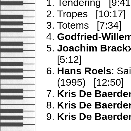
Tendering [9:41
Tropes [10:17]
Totems [7:34]
Godfried-Wille
Joachim Brack
[5:12]
Hans Roels
: Sa
(1995) [12:50]
Kris De Baerd
Kris De Baerd
Kris De Baerd