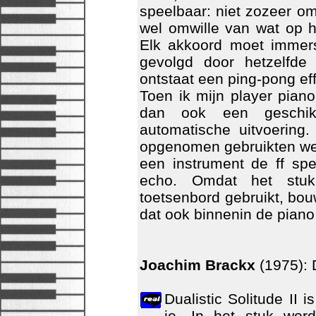
speelbaar: niet zozeer o
wel omwille van wat op 
Elk akkoord moet immers
gevolgd door hetzelfde
ontstaat een ping-pong eff
Toen ik mijn player pian
dan ook een geschikt
automatische uitvoering
opgenomen gebruikten we 
een instrument de ff sp
echo. Omdat het stuk
toetsenbord gebruikt, bo
dat ook binnenin de piano
Joachim Brackx
(1975): D
Dualistic Solitude II
je. In het stuk wor