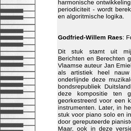
harmonische ontwikkeling.
periodiciteit - wordt ber
en algoritmische logika.
Godfried-Willem Raes
: 
Dit stuk stamt uit mij
Berichten en Berechten 
Vlaamse auteur Jan Emiel D
als artistiek heel nau
onderlijnde deze muzika
bondsrepubliek Duitslan
deze kompositie ten gr
georkestreerd voor een 
instrumenten. Later, in h
stuk voor piano solo en i
door gereputeerde pianist
Maar, ook in deze versie