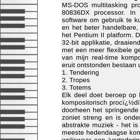
MS-DOS multitasking pr
80836DX processor. In 
software om gebruik te 
en het beter handelbare
het Pentium II platform. 
32-bit applikatie, draai
met een meer flexibele ge
van mijn
real-time kompo
eruit ontstonden bestaan u
1. Tendering
2. Tropes
3. Totems
Elk deel doet beroep op h
kompositorisch procï¿½dï
doorheen het springende a
zoniet streng en is onde
abstrakte muziek - het is
meeste hedendaagse kompo
weliswaar een 'vertederi